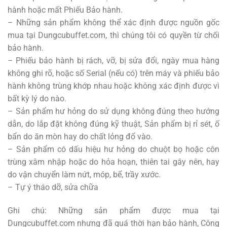
hành hoặc mất Phiếu Bảo hành.
– Những sản phẩm không thể xác định được nguồn gốc
mua tại Dungcubuffet.com, thì chúng tôi có quyền từ chối
bảo hành.
– Phiếu bảo hành bị rách, vỡ, bị sửa đổi, ngày mua hàng
không ghi rõ, hoặc số Serial (nếu có) trên máy và phiếu bảo
hành không trùng khớp nhau hoặc không xác định được vì
bất kỳ lý do nào.
– Sản phẩm hư hỏng do sử dụng không đúng theo hướng
dẫn, do lắp đặt không đúng kỹ thuật, Sản phẩm bị rỉ sét, ố
bẩn do ăn mòn hay do chất lỏng đổ vào.
– Sản phẩm có dấu hiệu hư hỏng do chuột bọ hoặc côn
trùng xâm nhập hoặc do hỏa hoạn, thiên tai gây nên, hay
do vận chuyển làm nứt, móp, bể, trầy xước.
– Tự ý tháo dỡ, sửa chữa
Ghi chú: Những sản phẩm được mua tại
Dungcubuffet.com nhưng đã quá thời hạn bảo hành, Công