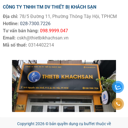
CÔNG TY TNHH TM DV THIẾT BỊ KHÁCH SẠN
Địa chỉ:
78/5 Đường 11, Phường Thông Tây Hội, TPHCM
Hotline:
028-7300.7226
Tư vấn bán hàng:
098.9999.047
Email:
cskh@thietbikhachsan.vn
Mã số thuế:
0314402214
Copyright 2026 © bản quyền
dụng cụ buffet
thuộc về