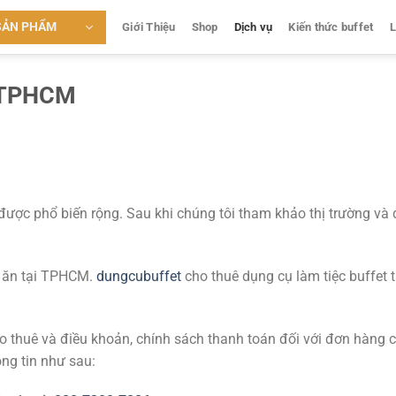
SẢN PHẨM
Giới Thiệu
Shop
Dịch vụ
Kiến thức buffet
L
i TPHCM
được phổ biến rộng. Sau khi chúng tôi tham khảo thị trường và
c ăn tại TPHCM.
dungcubuffet
cho thuê dụng cụ làm tiệc buffet t
ho thuê và điều khoản, chính sách thanh toán đối với đơn hàng 
ông tin như sau: