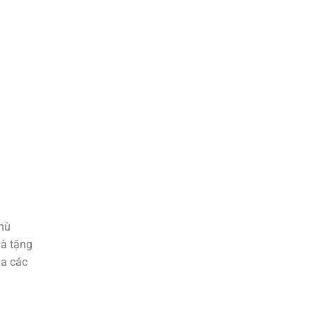
phù
uà tặng
ủa các