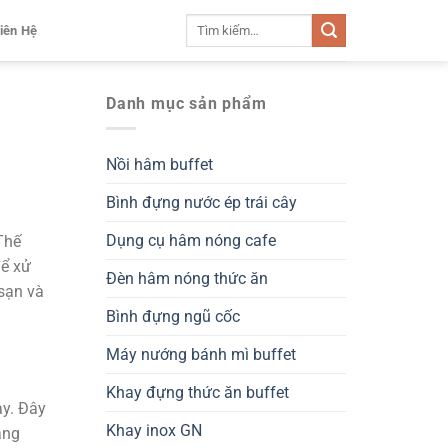
Tìm
iên Hệ
kiếm:
Danh mục sản phẩm
Nồi hâm buffet
Bình đựng nước ép trái cây
Dụng cụ hâm nóng cafe
Thế
để xử
Đèn hâm nóng thức ăn
 sạn và
Bình đựng ngũ cốc
Máy nướng bánh mì buffet
Khay đựng thức ăn buffet
ày. Đây
Khay inox GN
àng