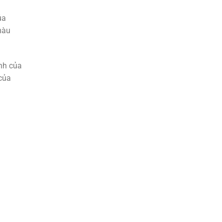
ủa
màu
nh của
 của