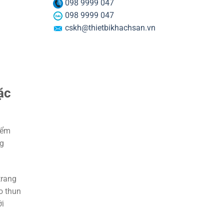
098 9999 047
098 9999 047
cskh@thietbikhachsan.vn
ặc
iểm
ng
trang
o thun
ới