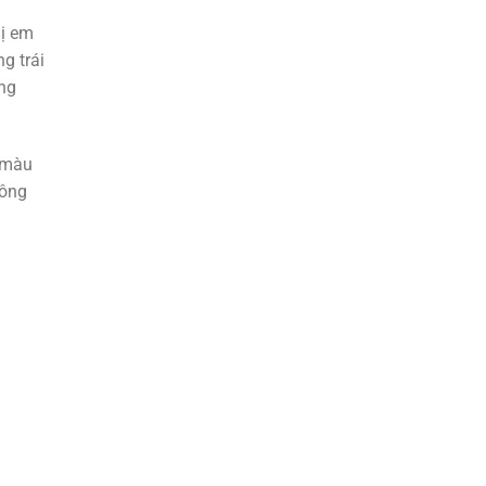
hị em
g trái
ũng
n màu
hông