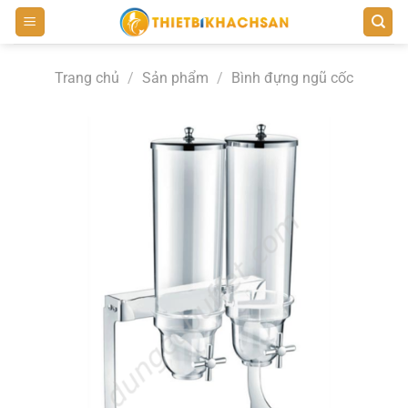
Bỏ
qua
nội
Trang chủ
/
Sản phẩm
/
Bình đựng ngũ cốc
dung