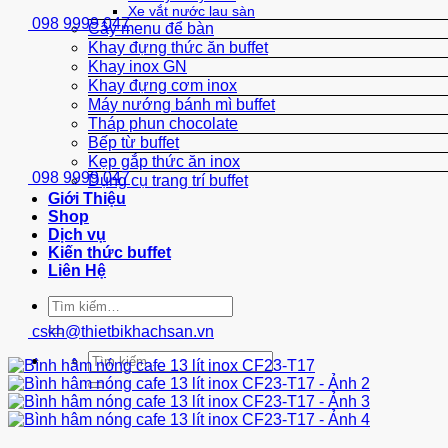
Xe vắt nước lau sàn
098 9999 047
Cây menu để bàn
Khay đựng thức ăn buffet
Khay inox GN
Khay đựng cơm inox
Máy nướng bánh mì buffet
Tháp phun chocolate
Bếp từ buffet
Kẹp gắp thức ăn inox
098 9999 047
Dụng cụ trang trí buffet
Giới Thiệu
Shop
Dịch vụ
Kiến thức buffet
Liên Hệ
Tìm
kiếm:
cskh@thietbikhachsan.vn
Tìm
kiếm: