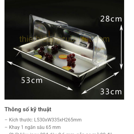
Thông số kỹ thuật
– Kích thước: L530xW335xH265mm
– Khay 1 ngăn sâu 65 mm