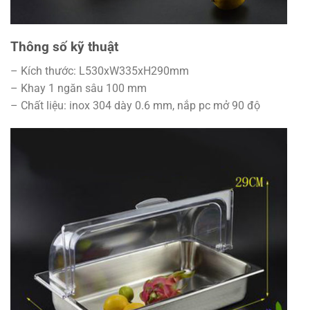
Thông số kỹ thuật
– Kích thước: L530xW335xH290mm
– Khay 1 ngăn sâu 100 mm
– Chất liệu: inox 304 dày 0.6 mm, nắp pc mở 90 độ