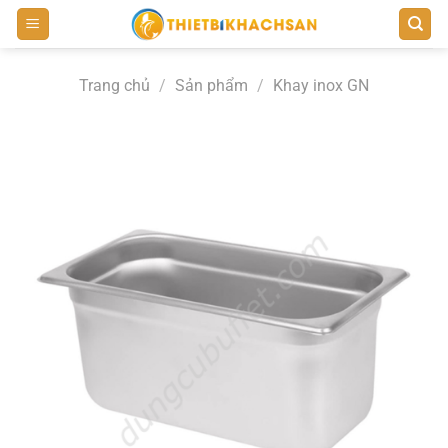
Bỏ
qua
nội
Trang chủ
/
Sản phẩm
/
Khay inox GN
dung