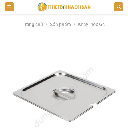
Bỏ
qua
nội
Trang chủ
/
Sản phẩm
/
Khay inox GN
dung