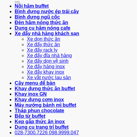
Nồi hâm buffet
Bình đựng nước ép trái cây
Bình đựng ngũ cốc
Đèn hâm nóng thức ăn
Dụng cụ hâm nóng cafe
Xe đẩy nhà hàng khách sạn
Xe dọn thức ăn
Xe đẩy thức ăn
Xe đẩy rack ly
Xe đẩy đĩa nhà hàng
Xe đẩy dọn vệ sinh
Xe đẩy hàng inox
Xe đẩy khay inox
Xe vắt nước lau sàn
Cây menu để bàn
Khay đựng thức ăn buffet
Khay inox GN
Khay đựng cơm inox
Máy nướng bánh mì buffet
Tháp phun chocolate
Bếp từ buffet
Kẹp gắp thức ăn inox
Dụng cụ trang trí buffet
028-7300.7226
098.9999.047