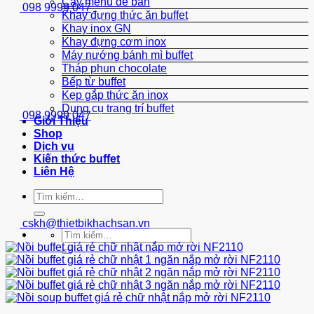
Cây menu để bàn
098 9999 047
Khay đựng thức ăn buffet
Khay inox GN
Khay đựng cơm inox
Máy nướng bánh mì buffet
Tháp phun chocolate
Bếp từ buffet
Kẹp gắp thức ăn inox
Dụng cụ trang trí buffet
098 9999 047
Giới Thiệu
Shop
Dịch vụ
Kiến thức buffet
Liên Hệ
Tìm
kiếm:
cskh@thietbikhachsan.vn
Tìm
kiếm: