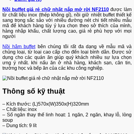
Nồi buffet giá rẻ chữ nhật nắp mở rời NF2110
được làm
từ chất liệu inox (thép không gỉ), nồi giữ nhiệt buffet thiết kế
sang trọng sắc sảo với nhiều đường nét chi tiết nhiều mẫu
mã để khách hàng tùy ý lựa chọn theo sở thích của mình,
hàng nhập khẩu, chất lượng cao, giá rẻ phù hợp với mọi
người
Nồi hâm buffet
bên chúng tôi rất đa dạng về mẫu mã và
chủng loại, từ loại cao cấp cho đến loại bình dân. Được sử
dụng cho các quán ăn giúp quý khách nhiều sự lựa chọn
ưng ý nhất. khi nấu ăn ở nhà hàng, khách sạn, căn tin,
trường học và bếp ăn của các khu công nghiệp.
Thông số kỹ thuật
– Kích thước: (L)570x(W)350x(H)320mm
– Chất liệu: inox
– Số ngăn thay thế linh hoạt: 1 ngăn, 2 ngăn, khay lỗ, lòng
soup
– Dung tích: 9 lít