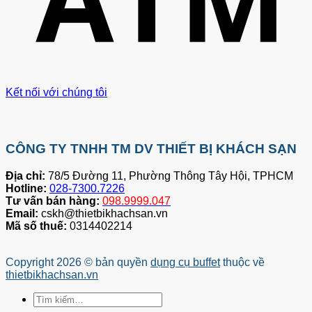
Kết nối với chúng tôi
CÔNG TY TNHH TM DV THIẾT BỊ KHÁCH SẠN
Địa chỉ:
78/5 Đường 11, Phường Thông Tây Hội, TPHCM
Hotline:
028-7300.7226
Tư vấn bán hàng:
098.9999.047
Email:
cskh@thietbikhachsan.vn
Mã số thuế:
0314402214
Copyright 2026 © bản quyền
dụng cụ buffet
thuộc về
thietbikhachsan.vn
Tìm
kiếm: