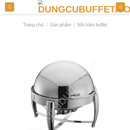
Bỏ
qua
nội
Trang chủ
/
Sản phẩm
/
Nồi hâm buffet
dung