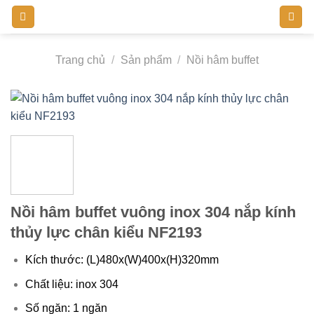
Bỏ
qua
nội
Trang chủ
/
Sản phẩm
/
Nồi hâm buffet
dung
Nồi hâm buffet vuông inox 304 nắp kính
thủy lực chân kiểu NF2193
Kích thước: (L)480x(W)400x(H)320
mm
Chất liệu: inox 304
Số ngăn: 1 ngăn