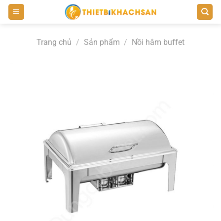
Bỏ
qua
nội
Trang chủ
/
Sản phẩm
/
Nồi hâm buffet
dung