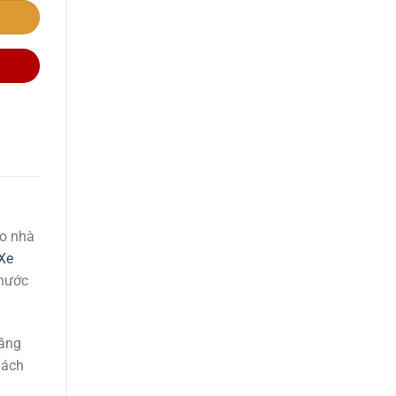
ho nhà
Xe
 nước
tầng
hách