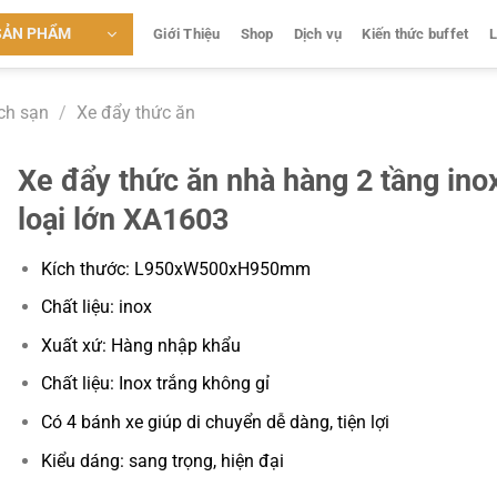
SẢN PHẨM
Giới Thiệu
Shop
Dịch vụ
Kiến thức buffet
L
ch sạn
/
Xe đẩy thức ăn
Xe đẩy thức ăn nhà hàng 2 tầng ino
loại lớn XA1603
Kích thước: L950xW500xH950mm
Chất liệu: inox
Xuất xứ: Hàng nhập khẩu
Chất liệu: Inox trắng không gỉ
Có 4 bánh xe giúp di chuyển dễ dàng, tiện lợi
Kiểu dáng: sang trọng, hiện đại