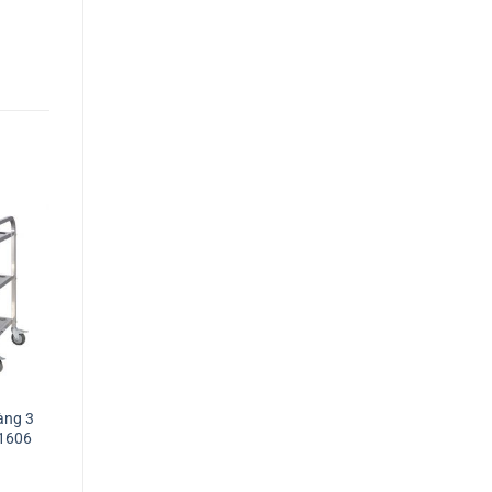
àng 3
Xe đẩy đồ ăn nhà hàng 3
Xe đẩy thức ăn nhà hàng
A1606
tầng nhựa Chaobao D-012
tầng inox loại nhỏ XA16