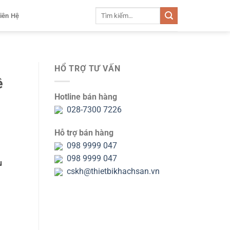
Tìm
iên Hệ
kiếm:
HỔ TRỢ TƯ VẤN
ê
Hotline bán hàng
028-7300 7226
Hỗ trợ bán hàng
098 9999 047
098 9999 047
u
cskh@thietbikhachsan.vn