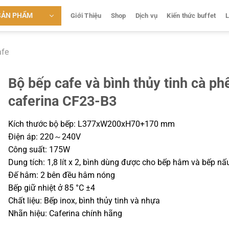
SẢN PHẨM
Giới Thiệu
Shop
Dịch vụ
Kiến thức buffet
L
afe
Bộ bếp cafe và bình thủy tinh cà ph
caferina CF23-B3
Kích thước bộ bếp: L377xW200xH70+170 mm
Điện áp: 220～240V
Công suất: 175W
Dung tích: 1,8 lít x 2, bình dùng được cho bếp hâm và bếp nấ
Đế hâm: 2 bên đều hâm nóng
Bếp giữ nhiệt ở 85 °C ±4
Chất liệu: Bếp inox, bình thủy tinh và nhựa
Nhãn hiệu: Caferina chính hãng