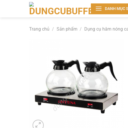
Bỏ
DANH MỤC 
qua
nội
dung
Trang chủ
/
Sản phẩm
/
Dụng cụ hâm nóng c