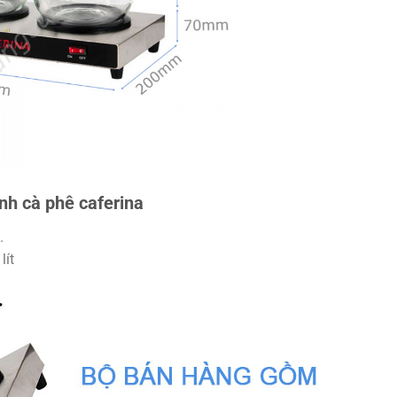
nh cà phê caferina
.
lít