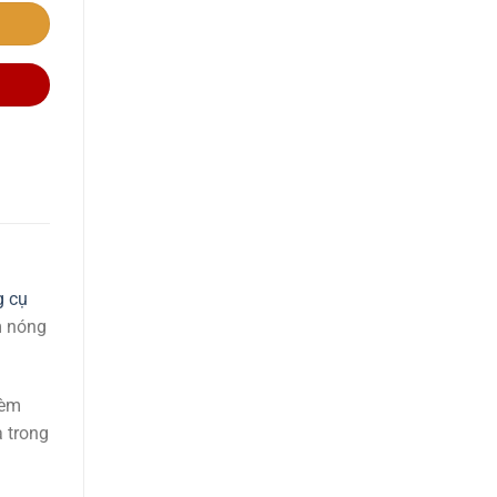
g cụ
m nóng
kèm
a trong