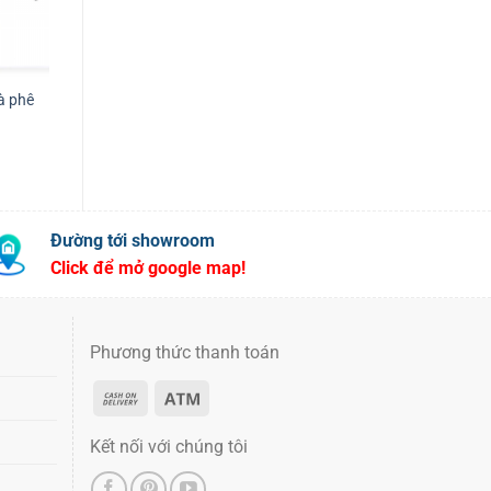
à phê
Bếp hâm cà phê Cheng’s
Bộ bếp cà phê và bình h
NTV CF2313
nóng cà phê Kinox 3303
Đường tới showroom
Click để mở google map!
Phương thức thanh toán
Kết nối với chúng tôi