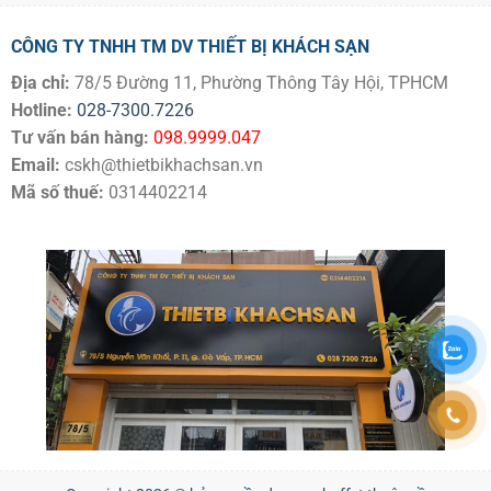
CÔNG TY TNHH TM DV THIẾT BỊ KHÁCH SẠN
Địa chỉ:
78/5 Đường 11, Phường Thông Tây Hội, TPHCM
Hotline:
028-7300.7226
Tư vấn bán hàng:
098.9999.047
Email:
cskh@thietbikhachsan.vn
Mã số thuế:
0314402214