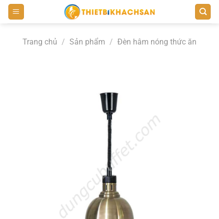
Bỏ
qua
nội
Trang chủ
/
Sản phẩm
/
Đèn hâm nóng thức ăn
dung