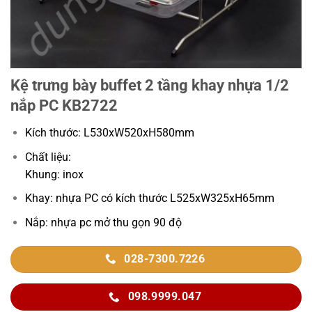
Kệ trưng bày buffet 2 tầng khay nhựa 1/2
nắp PC KB2722
Kích thước: L530xW520xH580mm
Chất liệu:
Khung: inox
Khay: nhựa PC có kích thước L525xW325xH65mm
Nắp: nhựa pc mở thu gọn 90 độ
028-7300.7226
098.9999.047