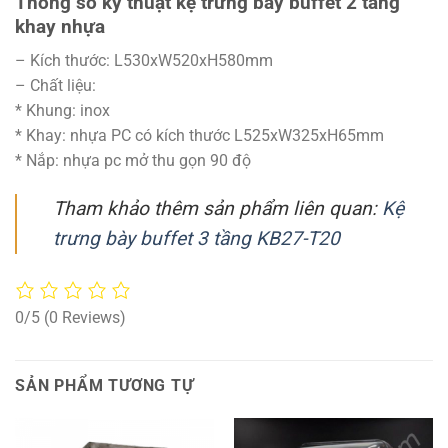
Thông số kỹ thuật kệ trưng bày buffet 2 tầng
khay nhựa
– Kích thước: L530xW520xH580mm
– Chất liệu:
* Khung: inox
* Khay: nhựa PC có kích thước L525xW325xH65mm
* Nắp: nhựa pc mở thu gọn 90 độ
Tham khảo thêm sản phẩm liên quan:
Kệ
trưng bày buffet 3 tầng KB27-T20
0/5
(0 Reviews)
SẢN PHẨM TƯƠNG TỰ