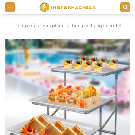
Bỏ
qua
nội
Trang chủ
/
Sản phẩm
/
Dụng cụ trang trí buffet
dung