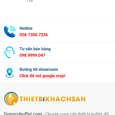
110
Hotline
028-7300.7226
Tư vấn bán hàng
098.9999.047
Đường tới showroom
Click để mở google map!
Dungcubuffet.com
-
Chuyên cung cấp thiết bị buffet, đồ